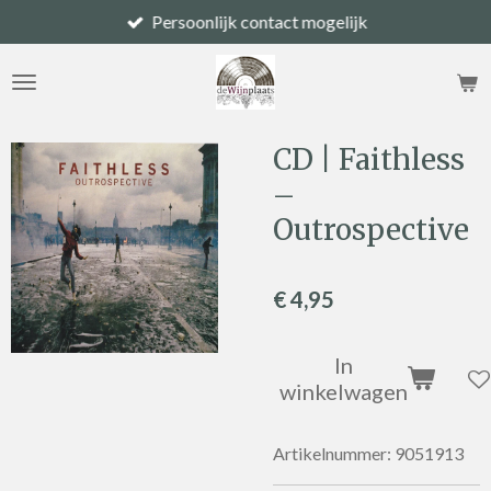
Persoonlijk contact mogelijk
Ga
direct
naar
de
hoofdinhoud
CD | Faithless
–
Outrospective
€ 4,95
In
winkelwagen
Artikelnummer:
9051913