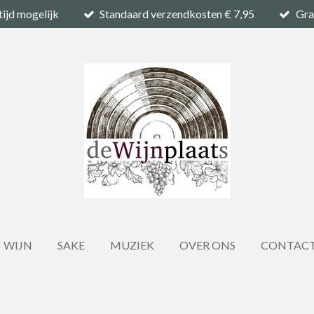
tijd mogelijk
Standaard verzendkosten € 7,95
Gra
WIJN
SAKE
MUZIEK
OVER ONS
CONTAC