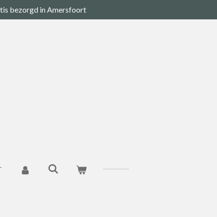
tis bezorgd in Amersfoort
T