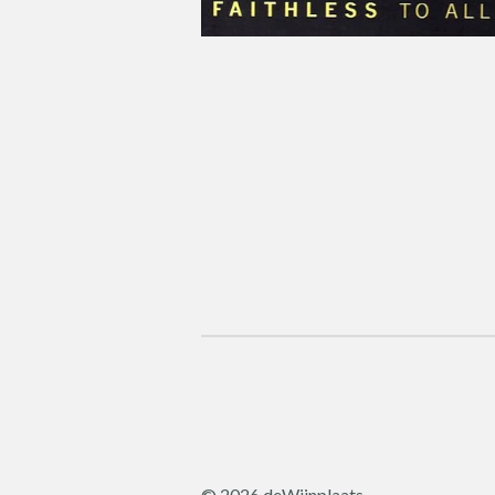
© 2026 deWijnplaats