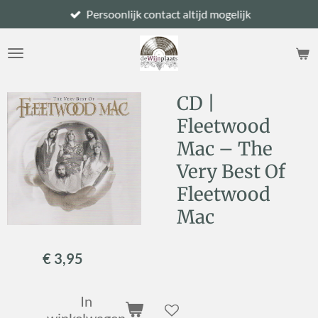
Persoonlijk contact altijd mogelijk
Ga
direct
naar
de
hoofdinhoud
CD |
Fleetwood
Mac – The
Very Best Of
Fleetwood
Mac
€ 3,95
In