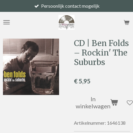
Persoonlijk contact mogelijk
Ga
direct
naar
de
hoofdinhoud
CD | Ben Folds
– Rockin' The
Suburbs
€ 5,95
In
winkelwagen
Artikelnummer:
1646138