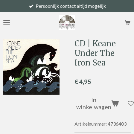
Persoonlijk contact altijd mogelijk
Ga
direct
naar
de
hoofdinhoud
CD | Keane –
Under The
Iron Sea
€ 4,95
In
winkelwagen
Artikelnummer:
4736403