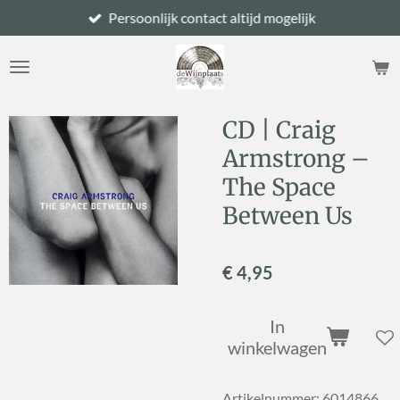
Persoonlijk contact altijd mogelijk
Ga
direct
naar
de
hoofdinhoud
CD | Craig
Armstrong –
The Space
Between Us
€ 4,95
In
winkelwagen
Artikelnummer:
6014866