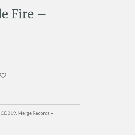
e Fire –
DCD219, Merge Records –
d