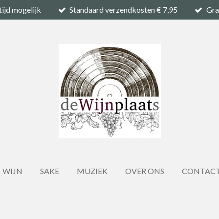
tijd mogelijk
Standaard verzendkosten € 7,95
Gra
WIJN
SAKE
MUZIEK
OVER ONS
CONTAC