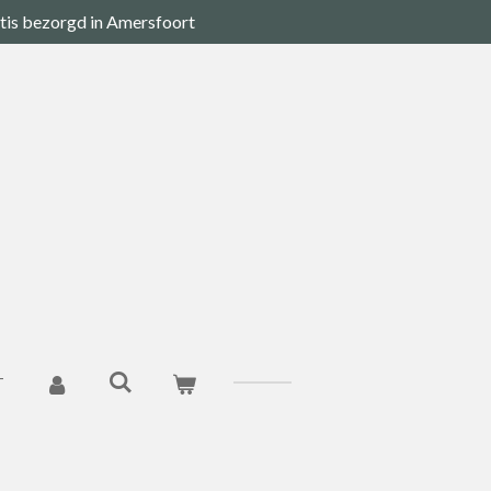
tis bezorgd in Amersfoort
T