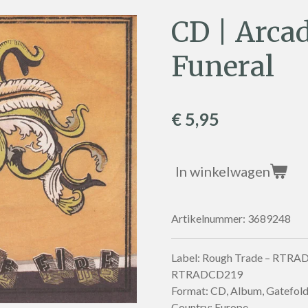
CD | Arcad
Funeral
€ 5,95
In winkelwagen
Artikelnummer:
3689248
Label: Rough Trade – RTRA
RTRADCD219
Format: CD, Album, Gatefol
Country: Europe