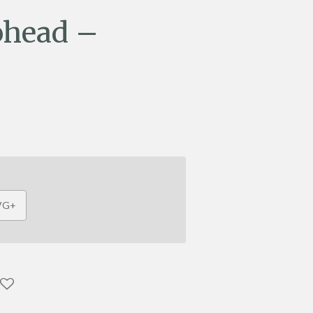
ohead –
 VG+