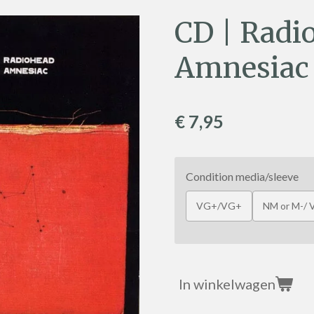
CD | Radi
Amnesiac
€ 7,95
Condition media/sleeve
VG+/VG+
NM or M-/
In winkelwagen