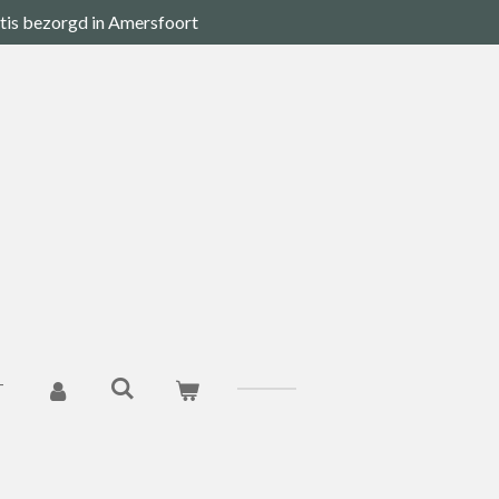
tis bezorgd in Amersfoort
T