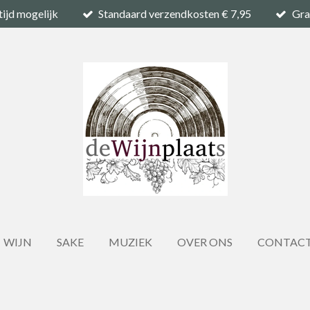
tijd mogelijk
Standaard verzendkosten € 7,95
Gra
WIJN
SAKE
MUZIEK
OVER ONS
CONTAC