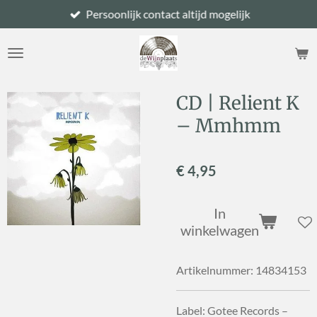
Persoonlijk contact altijd mogelijk
Ga
direct
naar
de
hoofdinhoud
CD | Relient K
– Mmhmm
€ 4,95
In
winkelwagen
Artikelnummer:
14834153
Label: Gotee Records –