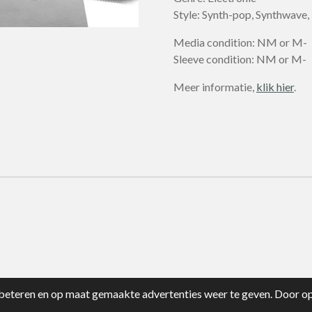
Style: Synth-pop, Synthwave
Media condition: NM or M-
Sleeve condition: NM or M-
Meer informatie,
klik hier
.
eteren en op maat gemaakte advertenties weer te geven. Door op 