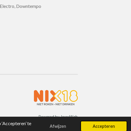
, Electro, Downtempo
Powered by
JouwWeb
‘Accepteren’ te
Afwijzen
Accepteren