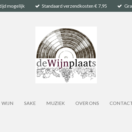
tijd mogelijk
Standaard verzendkosten € 7,95
Gra
WIJN
SAKE
MUZIEK
OVER ONS
CONTAC