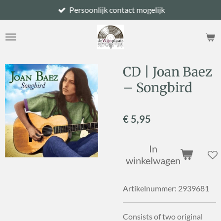
Persoonlijk contact mogelijk
Ga
direct
naar
de
hoofdinhoud
CD | Joan Baez
– Songbird
€ 5,95
In
winkelwagen
Artikelnummer:
2939681
Consists of two original