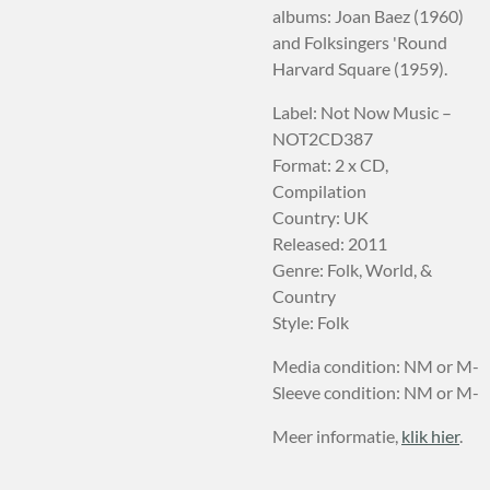
albums: Joan Baez (1960)
and Folksingers 'Round
Harvard Square (1959).
Label: Not Now Music –
NOT2CD387
Format: 2 x CD,
Compilation
Country: UK
Released: 2011
Genre: Folk, World, &
Country
Style: Folk
Media condition: NM or M-
Sleeve condition: NM or M-
Meer informatie,
klik hier
.