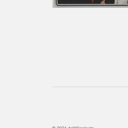
© 2026 deWijnplaats