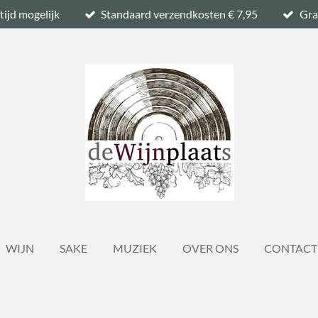
tijd mogelijk
Standaard verzendkosten € 7,95
Gra
WIJN
SAKE
MUZIEK
OVER ONS
CONTACT