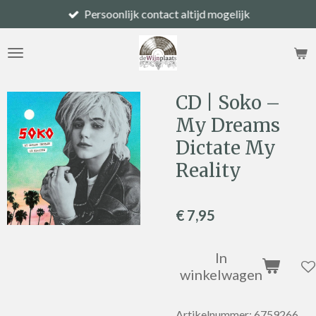
Persoonlijk contact altijd mogelijk
Ga
direct
naar
de
hoofdinhoud
CD | Soko –
My Dreams
Dictate My
Reality
€ 7,95
In
winkelwagen
Artikelnummer:
6759266