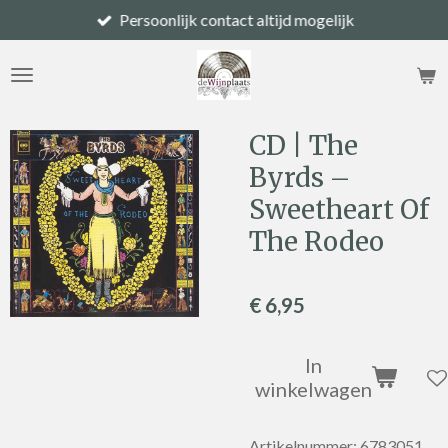
Persoonlijk contact altijd mogelijk
Ga
direct
naar
de
hoofdinhoud
CD | The
Byrds –
Sweetheart Of
The Rodeo
€ 6,95
In
winkelwagen
Artikelnummer:
6783051