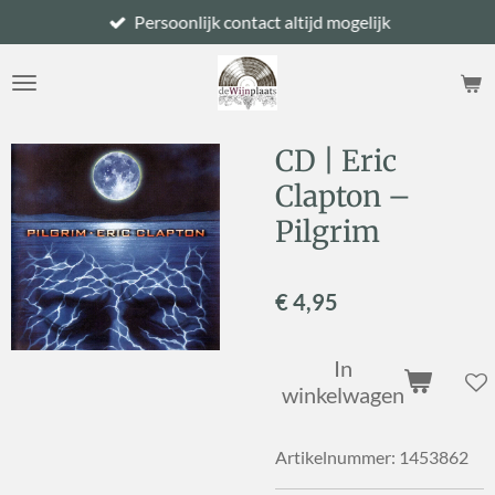
Persoonlijk contact altijd mogelijk
Ga
direct
naar
de
hoofdinhoud
CD | Eric
Clapton –
Pilgrim
€ 4,95
In
winkelwagen
Artikelnummer:
1453862