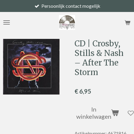
Persoonlijk contact mogelijk
Ga
direct
naar
de
hoofdinhoud
CD | Crosby,
Stills & Nash
– After The
Storm
€ 6,95
In
winkelwagen
Artikelnummer:
4671816