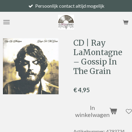
Persoonlijk contact altijd mogelijk
Ga
direct
naar
de
hoofdinhoud
CD | Ray
LaMontagne
– Gossip In
The Grain
€ 4,95
In
winkelwagen
Artikelnummer:
4793734