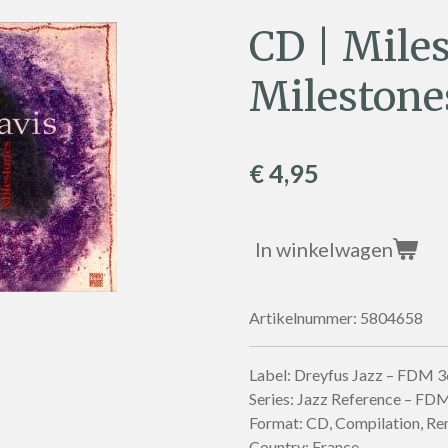
CD | Mile
Milestone
€ 4,95
In winkelwagen
Artikelnummer:
5804658
Label: Dreyfus Jazz – FDM 
Series: Jazz Reference – F
Format: CD, Compilation, R
Country: France