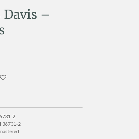
s Davis –
s
36731-2
DM 36731-2
emastered