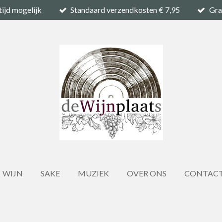
tijd mogelijk
Standaard verzendkosten € 7,95
Gra
WIJN
SAKE
MUZIEK
OVER ONS
CONTAC