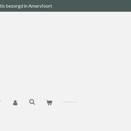
tis bezorgd in Amersfoort
T